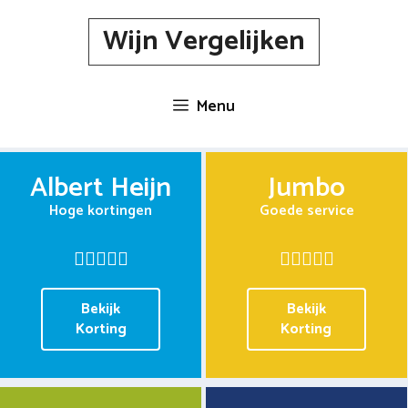
Spring
Wijn Vergelijken
naar
inhoud
Menu
Albert Heijn
Jumbo
Hoge kortingen
Goede service
Bekijk
Bekijk
Korting
Korting