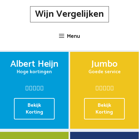
Spring
Wijn Vergelijken
naar
inhoud
Menu
Albert Heijn
Jumbo
Hoge kortingen
Goede service
Bekijk
Bekijk
Korting
Korting