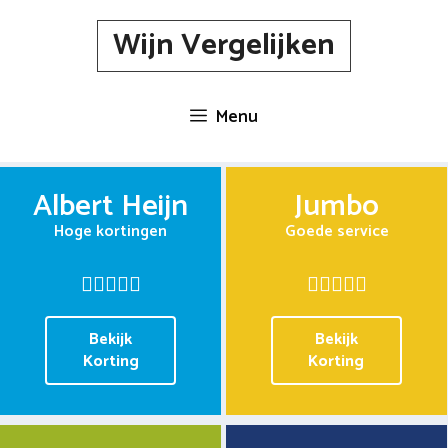
Spring
Wijn Vergelijken
naar
inhoud
Menu
Albert Heijn
Jumbo
Hoge kortingen
Goede service
Bekijk
Bekijk
Korting
Korting