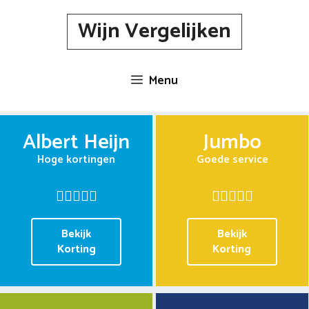
Spring
Wijn Vergelijken
naar
inhoud
Menu
Albert Heijn
Jumbo
Hoge kortingen
Goede service
Bekijk
Bekijk
Korting
Korting