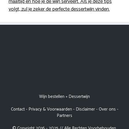
maaltijd en hoe je de wijn serveert. Als je deze tips
volgt, zul je zeker de perfecte dessertwijn vinden.
Wijn bestellen
»
Dessertwijn
Contact
-
Privacy & Voorwaarden
-
Disclaimer
-
Over ons
-
Partners
© Copyright 2016 - 2025 // Alle Rechten Voorbehouden.