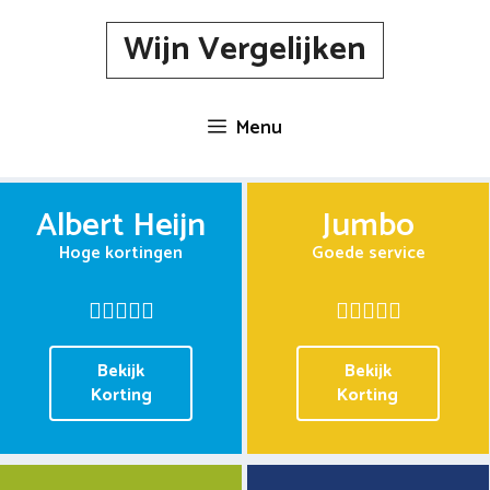
Spring
Wijn Vergelijken
naar
inhoud
Menu
Albert Heijn
Jumbo
Hoge kortingen
Goede service
Bekijk
Bekijk
Korting
Korting