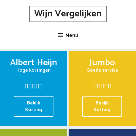
Spring
Wijn Vergelijken
naar
inhoud
Menu
Albert Heijn
Jumbo
Hoge kortingen
Goede service
Bekijk
Bekijk
Korting
Korting