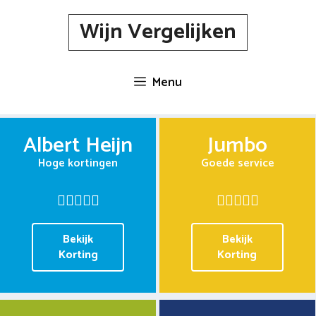
Spring
Wijn Vergelijken
naar
inhoud
Menu
Albert Heijn
Jumbo
Hoge kortingen
Goede service
Bekijk
Bekijk
Korting
Korting