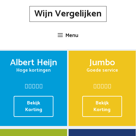
Spring
Wijn Vergelijken
naar
inhoud
Menu
Albert Heijn
Jumbo
Hoge kortingen
Goede service
Bekijk
Bekijk
Korting
Korting