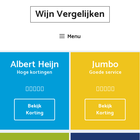
Spring
Wijn Vergelijken
naar
inhoud
Menu
Albert Heijn
Jumbo
Hoge kortingen
Goede service
Bekijk
Bekijk
Korting
Korting