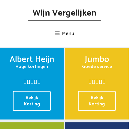
Spring
Wijn Vergelijken
naar
inhoud
Menu
Albert Heijn
Jumbo
Hoge kortingen
Goede service
Bekijk
Bekijk
Korting
Korting