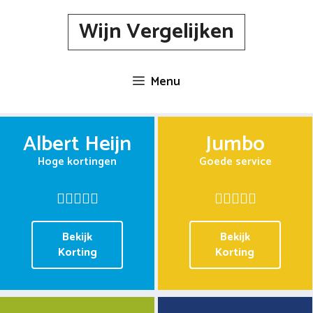
Spring
Wijn Vergelijken
naar
inhoud
Menu
Albert Heijn
Jumbo
Hoge kortingen
Goede service
Bekijk
Bekijk
Korting
Korting