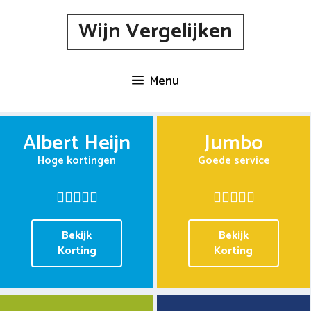
Spring
Wijn Vergelijken
naar
inhoud
Menu
Albert Heijn
Jumbo
Hoge kortingen
Goede service
Bekijk
Bekijk
Korting
Korting