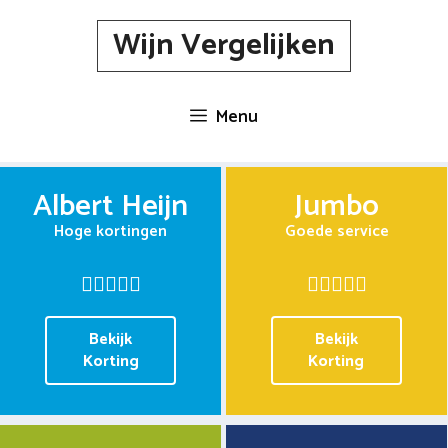
Spring
Wijn Vergelijken
naar
inhoud
Menu
Albert Heijn
Jumbo
Hoge kortingen
Goede service
Bekijk
Bekijk
Korting
Korting