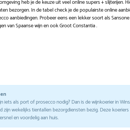
geving heb je de keuze uit veel online supers + slijterijen. Hier
 laten bezorgen. In de tabel check je de populairste online aanb
secco aanbiedingen. Probeer eens een lekker soort als Sansone
gen van Spaanse wijn en ook Groot Constantia .
sen
n iets als port of prosecco nodig? Dan is de wijnkoerier in Win
 zijn wekelijks tientallen bezorgdiensten bezig. Deze koerier
snel en voordelig aan huis.