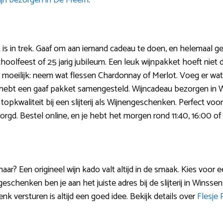
jn bezorgen in De Meern
.
is in trek. Gaaf om aan iemand cadeau te doen, en helemaal g
hoolfeest of 25 jarig jubileum. Een leuk wijnpakket hoeft niet d
et moeilijk: neem wat flessen Chardonnay of Merlot. Voeg er wa
je hebt een gaaf pakket samengesteld. Wijncadeau bezorgen in 
topkwaliteit bij een slijterij als Wijnengeschenken. Perfect voo
orgd. Bestel online, en je hebt het morgen rond 11:40, 16:00 of
ar? Een origineel wijn kado valt altijd in de smaak. Kies voor ee
eschenken ben je aan het juiste adres bij de slijterij in Winssen.
nk versturen is altijd een goed idee. Bekijk details over
Flesje 