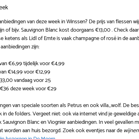
eek
aanbiedingen van deze week in Winssen? De prijs van flessen wij
jn of bijv. Sauvignon Blanc kost doorgaans €13,00 . Check daar
 ketens als Lidl of Emte is vaak champagne of rosé in de aanbi
aanbiedingen zijn:
van €6,99 tijdelijk voor €4,99
van €14,99 voor €12,99
€33,00 vandaag voor 25
n €36 deze week voor €29
iedingen van speciale soorten als Petrus en ook villa_wolf. De b
k in de folders. Vergeet niet: ook via internet vind je geweldig
ek Sauvignon Blanc en Viognier aanbiedingen. In veel gevallen 
nat worden aan huis bezorgd. Zoek ook eventjes naar de
wijnen