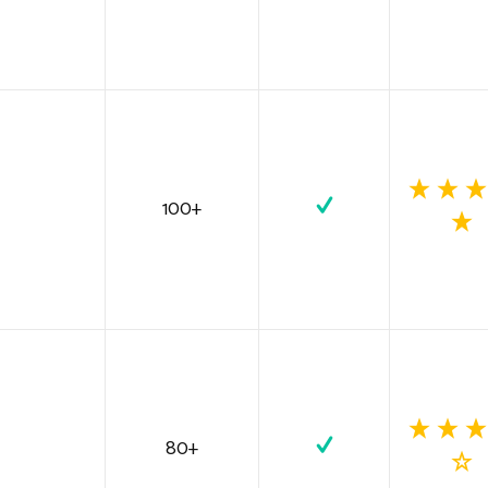
100+
80+