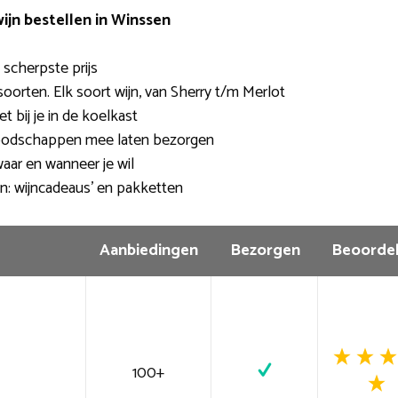
ijn bestellen in Winssen
e scherpste prijs
oorten. Elk soort wijn, van Sherry t/m Merlot
t bij je in de koelkast
oodschappen mee laten bezorgen
aar en wanneer je wil
n: wijncadeaus’ en pakketten
Aanbiedingen
Bezorgen
Beoordel
100+