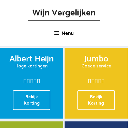
Spring
Wijn Vergelijken
naar
inhoud
Menu
Albert Heijn
Jumbo
Hoge kortingen
Goede service
Bekijk
Bekijk
Korting
Korting