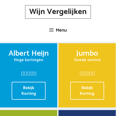
Spring
Wijn Vergelijken
naar
inhoud
Menu
Albert Heijn
Jumbo
Hoge kortingen
Goede service
Bekijk
Bekijk
Korting
Korting