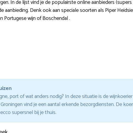
orgen. In de lijst vind je de populairste online aanbieders (super
n de aanbieding. Denk ook aan speciale soorten als Piper Heidsi
an Portugese wijn of Boschendal .
uizen
, port of wat anders nodig? In deze situatie is de wijnkoerier 
io Groningen vind je een aantal erkende bezorgdiensten. De koe
co supersnel bij je thuis.
eek