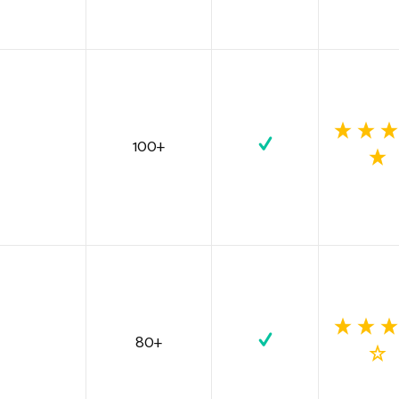
100+
80+