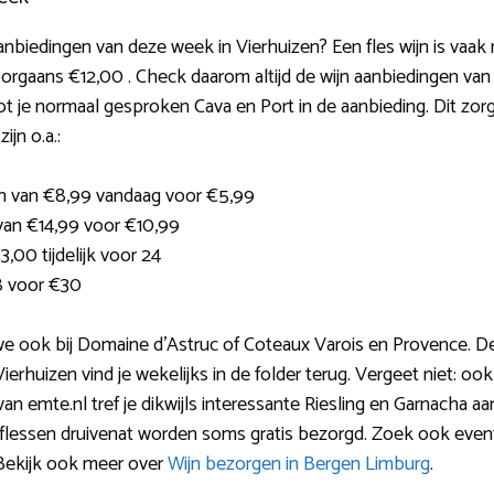
aanbiedingen van deze week in Vierhuizen? Een fles wijn is vaak
rgaans €12,00 . Check daarom altijd de wijn aanbiedingen van
 je normaal gesproken Cava en Port in de aanbieding. Dit zorgt
ijn o.a.:
n van €8,99 vandaag voor €5,99
van €14,99 voor €10,99
,00 tijdelijk voor 24
8 voor €30
we ook bij Domaine d’Astruc of Coteaux Varois en Provence. De
rhuizen vind je wekelijks in de folder terug. Vergeet niet: ook 
n emte.nl tref je dikwijls interessante Riesling en Garnacha a
e flessen druivenat worden soms gratis bezorgd. Zoek ook even
Bekijk ook meer over
Wijn bezorgen in Bergen Limburg
.