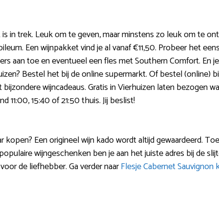
is in trek. Leuk om te geven, maar minstens zo leuk om te on
bileum. Een wijnpakket vind je al vanaf €11,50. Probeer het eens
rs aan toe en eventueel een fles met Southern Comfort. En je
en? Bestel het bij de online supermarkt. Of bestel (online) bij 
t bijzondere wijncadeaus. Gratis in Vierhuizen laten bezogen wan
d 11:00, 15:40 of 21:50 thuis. Jij beslist!
aar kopen? Een origineel wijn kado wordt altijd gewaardeerd. T
populaire wijngeschenken ben je aan het juiste adres bij de slijt
 voor de liefhebber. Ga verder naar
Flesje Cabernet Sauvignon