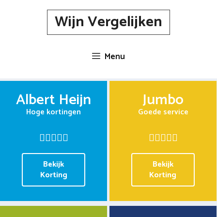
Spring
Wijn Vergelijken
naar
inhoud
Menu
Albert Heijn
Jumbo
Hoge kortingen
Goede service
Bekijk
Bekijk
Korting
Korting