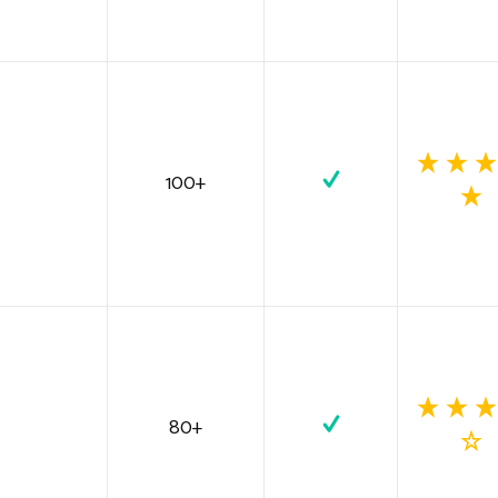
100+
80+