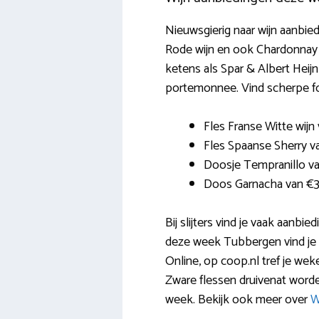
Nieuwsgierig naar wijn aanbie
Rode wijn en ook Chardonnay k
ketens als Spar & Albert Heij
portemonnee. Vind scherpe fo
Fles Franse Witte wij
Fles Spaanse Sherry v
Doosje Tempranillo van
Doos Garnacha van €3
Bij slijters vind je vaak aanbi
deze week Tubbergen vind je na
Online, op coop.nl tref je wek
Zware flessen druivenat word
week. Bekijk ook meer over
W