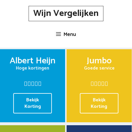
Spring
Wijn Vergelijken
naar
inhoud
Menu
Albert Heijn
Jumbo
Hoge kortingen
Goede service
Bekijk
Bekijk
Korting
Korting