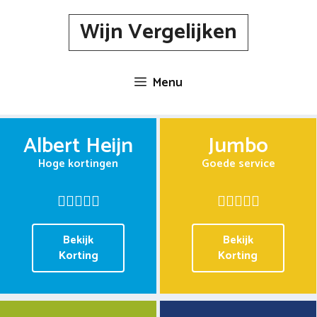
Spring
Wijn Vergelijken
naar
inhoud
Menu
Albert Heijn
Jumbo
Hoge kortingen
Goede service
Bekijk
Bekijk
Korting
Korting