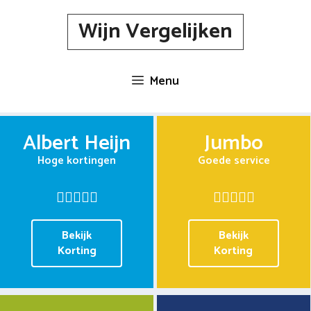
Spring
Wijn Vergelijken
naar
inhoud
Menu
Albert Heijn
Jumbo
Hoge kortingen
Goede service
Bekijk
Bekijk
Korting
Korting