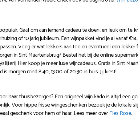
lame
van komenden week. Check ook de pagina over
Wijn bezo
populair. Gaaf om aan iemand cadeau te doen, en leuk om te k
rhuizing of 10 jarig jubileum. Een wijnpakket vind je al vanaf €
 passen. Voeg er wat lekkers aan toe en eventueel een lekker f
rgen in Sint Maartensbrug? Bestel het bij de online supermarkt.
yslijterij. Hier koop je meer luxe wijncadeaus. Gratis in Sint M
 is morgen rond 8:40, 13:00 of 20:30 in huis. Jij kiest!
voor haar thuisbezorgen? Een origineel wijn kado is altijd een 
nlijk. Voor hippe frisse wijngeschenken bezoek je de lokale slijt
ideaal geschenk voor hem of haar. Lees meer over
Fles Rosé
.