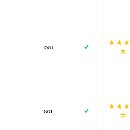
100+
80+