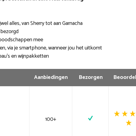
wel alles, van Sherry tot aan Garnacha
sbezorgd
e boodschappen mee
len, via je smartphone, wanneer jou het uitkomt
eau’s en wijnpakketten
Aanbiedingen
Bezorgen
Beoordel
100+