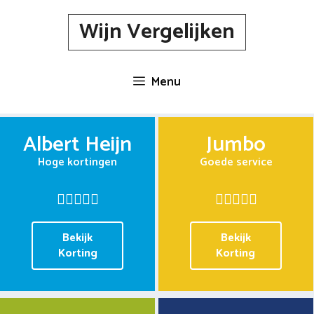
Spring
Wijn Vergelijken
naar
inhoud
Menu
Albert Heijn
Jumbo
Hoge kortingen
Goede service
Bekijk
Bekijk
Korting
Korting