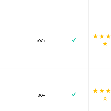
100+
80+