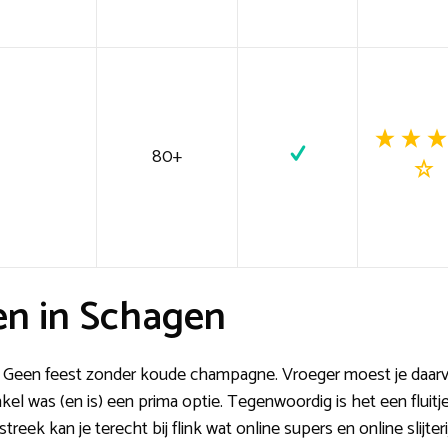
80+
en in Schagen
ag? Geen feest zonder koude champagne. Vroeger moest je daar
el was (en is) een prima optie. Tegenwoordig is het een fluitje
eek kan je terecht bij flink wat online supers en online slijterij