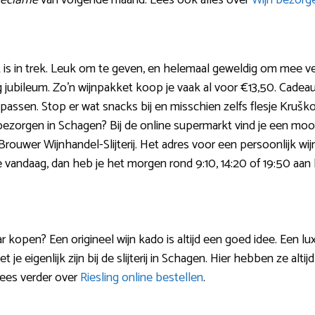
 reclame
van volgende maand. Lees ook alles over
Wijn bezorge
is in trek. Leuk om te geven, en helemaal geweldig om mee ve
ig jubileum. Zo’n wijnpakket koop je vaak al voor €13,50. Cade
 passen. Stop er wat snacks bij en misschien zelfs flesje Krušk
ezorgen in Schagen? Bij de online supermarkt vind je een moo
als Brouwer Wijnhandel-Slijterij. Het adres voor een persoonlijk w
e vandaag, dan heb je het morgen rond 9:10, 14:20 of 19:50 aan h
aar kopen? Een origineel wijn kado is altijd een goed idee. Een l
e eigenlijk zijn bij de slijterij in Schagen. Hier hebben ze altij
ees verder over
Riesling online bestellen
.