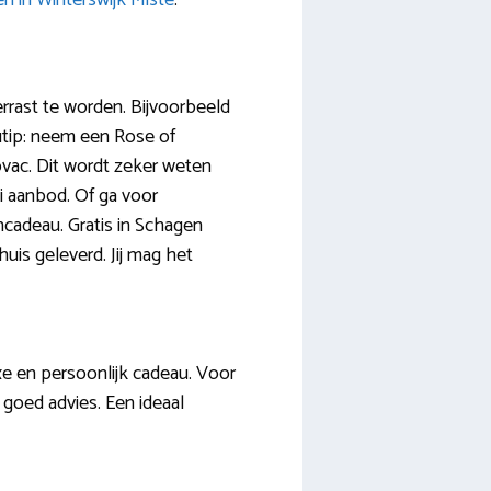
n in Winterswijk Miste
.
rrast te worden. Bijvoorbeeld
autip: neem een Rose of
ovac. Dit wordt zeker weten
i aanbod. Of ga voor
ijncadeau. Gratis in Schagen
uis geleverd. Jij mag het
uxe en persoonlijk cadeau. Voor
d goed advies. Een ideaal