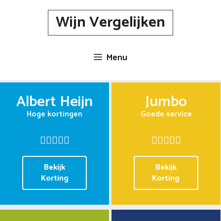
Spring
Wijn Vergelijken
naar
inhoud
Menu
Albert Heijn
Jumbo
Hoge kortingen
Goede service
Bekijk
Bekijk
Korting
Korting