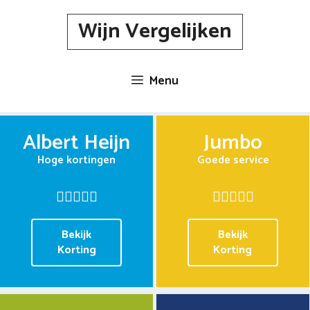
Spring
Wijn Vergelijken
naar
inhoud
Menu
Albert Heijn
Jumbo
Hoge kortingen
Goede service
Bekijk
Bekijk
Korting
Korting