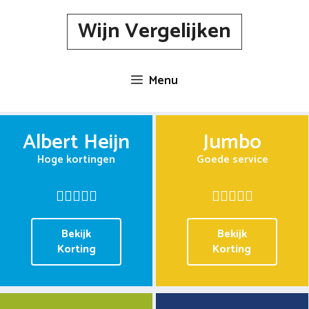
Spring
Wijn Vergelijken
naar
inhoud
Menu
Albert Heijn
Jumbo
Hoge kortingen
Goede service
Bekijk
Bekijk
Korting
Korting