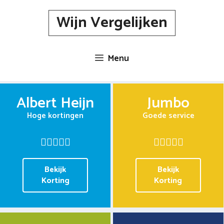
Spring
Wijn Vergelijken
naar
inhoud
Menu
Albert Heijn
Jumbo
Hoge kortingen
Goede service
Bekijk
Bekijk
Korting
Korting