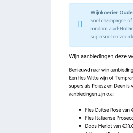
Wijnkoerier Oude
Snel champagne of p
rondom Zuid-Holland
supersnel en voorde
Wijn aanbiedingen deze w
Benieuwd naar wijn aanbieding
Een fles Witte wijn of Tempra
supers als Poiesz en Deen is v
aanbiedingen zijn o.a.:
Fles Duitse Rosé van
Fles Italiaanse Prose
Doos Merlot van €33,