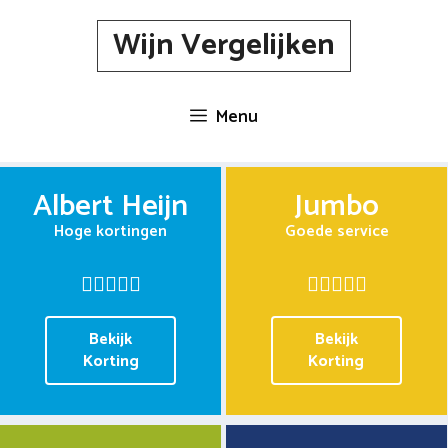
Spring
Wijn Vergelijken
naar
inhoud
Menu
Albert Heijn
Jumbo
Hoge kortingen
Goede service
Bekijk
Bekijk
Korting
Korting