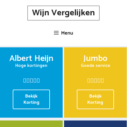
Spring
Wijn Vergelijken
naar
inhoud
Menu
Albert Heijn
Jumbo
Hoge kortingen
Goede service
Bekijk
Bekijk
Korting
Korting