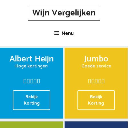
Spring
Wijn Vergelijken
naar
inhoud
Menu
Albert Heijn
Jumbo
Hoge kortingen
Goede service
Bekijk
Bekijk
Korting
Korting