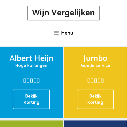
Spring
Wijn Vergelijken
naar
inhoud
Menu
Albert Heijn
Jumbo
Hoge kortingen
Goede service
Bekijk
Bekijk
Korting
Korting