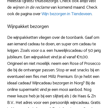
meestal (gratis) thuisbezorgd. Check ook altijd vast
de
wijnen in de reclame
van komend maand. Check
ook de pagina over
Wijn bezorgen in Tiendeveen
.
Wijnpakket bezorgen
De wijnpakketten vliegen over de toonbank. Gaaf om
aan iemand cadeau te doen, en super om cadeau te
krijgen. Zoals voor o.a. een huwelijkscadeau of 50 jarig
jubileum. Een wijnpakket vind je al vanaf €11,00.
Origineel en niet moeilijk: neem een Rose of Prosecco
die bij de ontvanger passen. Stop er wat snacks bij en
eventueel een fles met Millz Premium. En je hebt een
ideaal cadeau! Wijncadeau bezorgen in Norg? Bij de
online supermarkt vind je een mooi aanbod. Nog
meer keuze heb je bij een slijterij als J de Haas & Zn
B.V.. Het adres voor een persoonlijk wijncadeau. Gratis