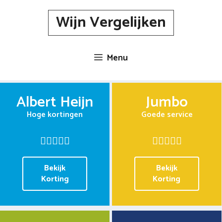
Spring
Wijn Vergelijken
naar
inhoud
Menu
Albert Heijn
Jumbo
Hoge kortingen
Goede service
Bekijk
Bekijk
Korting
Korting