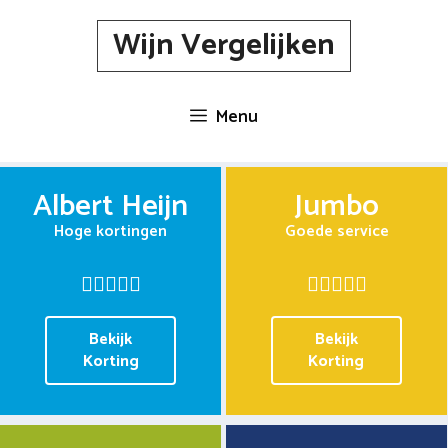
Spring
Wijn Vergelijken
naar
inhoud
Menu
Albert Heijn
Jumbo
Hoge kortingen
Goede service
Bekijk
Bekijk
Korting
Korting