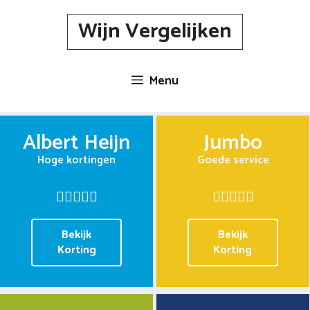
Spring
Wijn Vergelijken
naar
inhoud
Menu
Albert Heijn
Jumbo
Hoge kortingen
Goede service
Bekijk
Bekijk
Korting
Korting