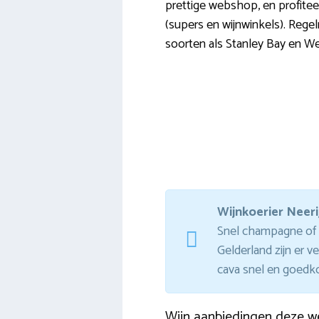
prettige webshop, en profiteer
(supers en wijnwinkels). Regel
soorten als Stanley Bay en We
Wijnkoerier Neeri
Snel champagne of p
Gelderland zijn er 
cava snel en goedko
Wijn aanbiedingen deze w