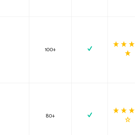
100+
80+