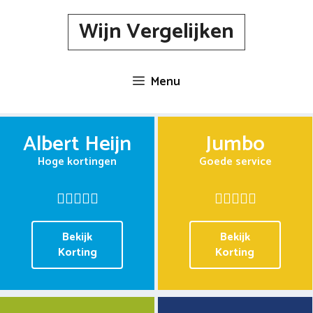
Spring
Wijn Vergelijken
naar
inhoud
Menu
Albert Heijn
Jumbo
Hoge kortingen
Goede service
Bekijk
Bekijk
Korting
Korting