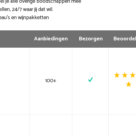
tel je alle overige boodschappen mee
en, 24/7 waar jij dat wil.
eau’s en wijnpakketten
Aanbiedingen
Bezorgen
Beoordel
100+