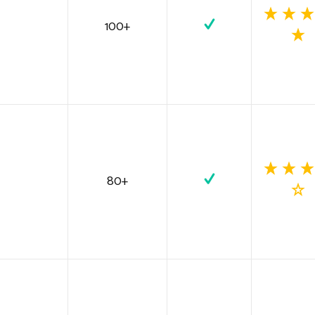
100+
80+