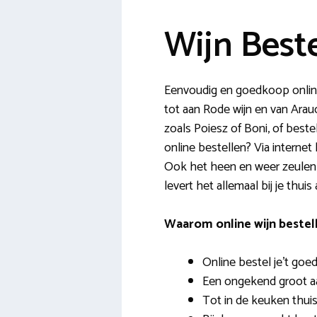
Wijn Best
Eenvoudig en goedkoop online 
tot aan Rode wijn en van Arauc
zoals Poiesz of Boni, of beste
online bestellen? Via internet
Ook het heen en weer zeulen is 
levert het allemaal bij je thu
Waarom online wijn bestell
Online bestel je’t go
Een ongekend groot aa
Tot in de keuken thui