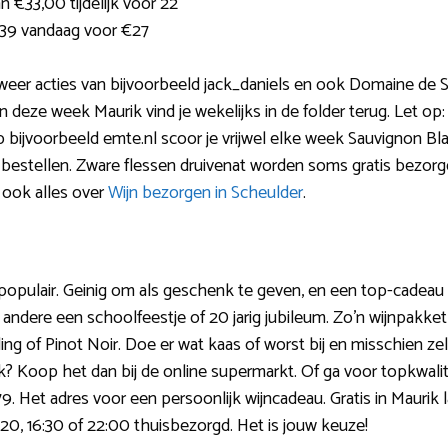
 €33,00 tijdelijk voor 22
€39 vandaag voor €27
dan weer acties van bijvoorbeeld jack_daniels en ook Domaine de 
 deze week Maurik vind je wekelijks in de folder terug. Let op: 
 bijvoorbeeld emte.nl scoor je vrijwel elke week Sauvignon Bl
e bestellen. Zware flessen druivenat worden soms gratis bezorg
ook alles over
Wijn bezorgen in Scheulder
.
 populair. Geinig om als geschenk te geven, en een top-cadea
andere een schoolfeestje of 20 jarig jubileum. Zo’n wijnpakket
ng of Pinot Noir. Doe er wat kaas of worst bij en misschien zelfs
 Koop het dan bij de online supermarkt. Of ga voor topkwaliteit 
9. Het adres voor een persoonlijk wijncadeau. Gratis in Maurik 
20, 16:30 of 22:00 thuisbezorgd. Het is jouw keuze!