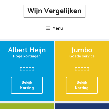
Spring
Wijn Vergelijken
naar
inhoud
Menu
Albert Heijn
Jumbo
Hoge kortingen
Goede service
Bekijk
Bekijk
Korting
Korting