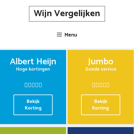
Spring
Wijn Vergelijken
naar
inhoud
Menu
Albert Heijn
Jumbo
Hoge kortingen
Goede service
Bekijk
Bekijk
Korting
Korting