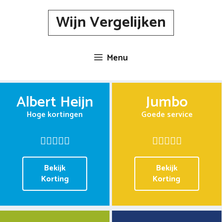
Spring
Wijn Vergelijken
naar
inhoud
Menu
Albert Heijn
Jumbo
Hoge kortingen
Goede service
Bekijk
Bekijk
Korting
Korting