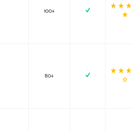
100+
80+