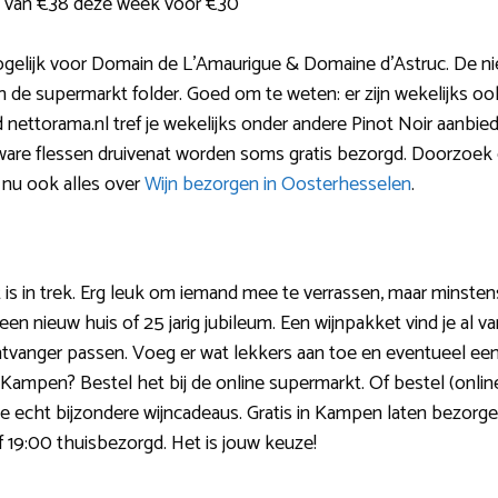
 van €38 deze week voor €30
mogelijk voor Domain de L’Amaurigue & Domaine d’Astruc. De n
 de supermarkt folder. Goed om te weten: er zijn wekelijks ook
 nettorama.nl tref je wekelijks onder andere Pinot Noir aanbied
 Zware flessen druivenat worden soms gratis bezorgd. Doorzoe
nu ook alles over
Wijn bezorgen in Oosterhesselen
.
is in trek. Erg leuk om iemand mee te verrassen, maar minste
een nieuw huis of 25 jarig jubileum. Een wijnpakket vind je al 
ntvanger passen. Voeg er wat lekkers aan toe en eventueel een 
ampen? Bestel het bij de online supermarkt. Of bestel (online) 
e echt bijzondere wijncadeaus. Gratis in Kampen laten bezorgen
f 19:00 thuisbezorgd. Het is jouw keuze!