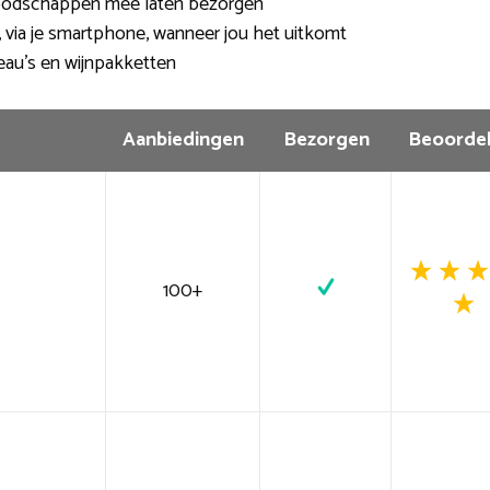
oodschappen mee laten bezorgen
, via je smartphone, wanneer jou het uitkomt
eau’s en wijnpakketten
Aanbiedingen
Bezorgen
Beoordel
100+