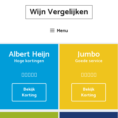
Spring
Wijn Vergelijken
naar
inhoud
Menu
Albert Heijn
Jumbo
Hoge kortingen
Goede service
Bekijk
Bekijk
Korting
Korting