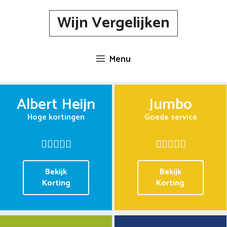
Spring
Wijn Vergelijken
naar
inhoud
Menu
Albert Heijn
Jumbo
Hoge kortingen
Goede service
Bekijk
Bekijk
Korting
Korting