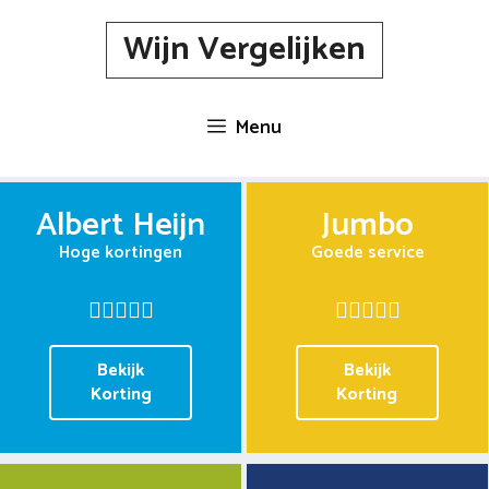
Spring
Wijn Vergelijken
naar
inhoud
Menu
Albert Heijn
Jumbo
Hoge kortingen
Goede service
Bekijk
Bekijk
Korting
Korting