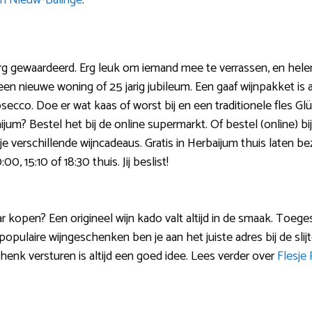
in Nieuw-Balinge
.
g gewaardeerd. Erg leuk om iemand mee te verrassen, en hel
en nieuwe woning of 25 jarig jubileum. Een gaaf wijnpakket is al
secco. Doe er wat kaas of worst bij en een traditionele fles Glü
um? Bestel het bij de online supermarkt. Of bestel (online) bij 
d je verschillende wijncadeaus. Gratis in Herbaijum thuis laten 
0, 15:10 of 18:30 thuis. Jij beslist!
aar kopen? Een origineel wijn kado valt altijd in de smaak. Toeg
populaire wijngeschenken ben je aan het juiste adres bij de slijte
enk versturen is altijd een goed idee. Lees verder over
Flesje 