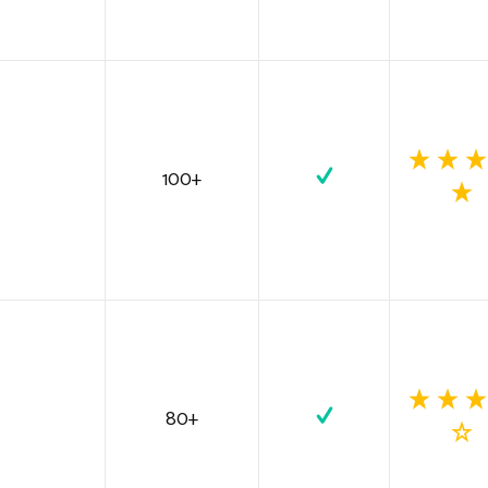
100+
80+