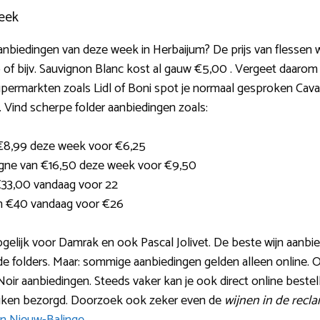
eek
aanbiedingen van deze week in Herbaijum? De prijs van flessen w
 of bijv. Sauvignon Blanc kost al gauw €5,00 . Vergeet daarom 
upermarkten zoals Lidl of Boni spot je normaal gesproken Cava 
n. Vind scherpe folder aanbiedingen zoals:
 €8,99 deze week voor €6,25
ne van €16,50 deze week voor €9,50
€33,00 vandaag voor 22
an €40 vandaag voor €26
mogelijk voor Damrak en ook Pascal Jolivet. De beste wijn aanb
 de folders. Maar: sommige aanbiedingen gelden alleen online. Op
Noir aanbiedingen. Steeds vaker kan je ook direct online beste
keuken bezorgd. Doorzoek ook zeker even de
wijnen in de recl