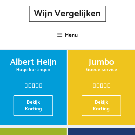
Spring
Wijn Vergelijken
naar
inhoud
Menu
Albert Heijn
Jumbo
Hoge kortingen
Goede service
Bekijk
Bekijk
Korting
Korting