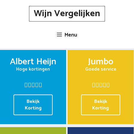
Spring
Wijn Vergelijken
naar
inhoud
Menu
Albert Heijn
Jumbo
Hoge kortingen
Goede service
Bekijk
Bekijk
Korting
Korting